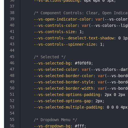
--vs-actions-padding
:
 0px 6px 0 3px
;
/* Component Controls: Clear, Open Indica
--vs-open-indicator-color
:
var
(
--vs-color
--vs-controls-color
:
var
(
--vs-colors--lig
--vs-controls-size
:
 1
;
--vs-controls--deselect-text-shadow
:
 0 1p
--vs-controls--spinner-size
:
 1
;
/* Selected */
--vs-selected-bg
:
 #f0f0f0
;
--vs-selected-color
:
var
(
--vs-colors--dar
--vs-selected-border-color
:
var
(
--vs-bord
--vs-selected-border-style
:
var
(
--vs-bord
--vs-selected-border-width
:
var
(
--vs-bord
--vs-selected-options-padding
:
 2px 0 2px 
--vs-selected-options-gap
:
 2px
;
--vs-selected-multiple-padding
:
 0 0 0 4px
/* Dropdown Menu */
--vs-dropdown-bg
:
 #fff
;