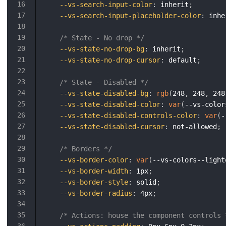
--vs-search-input-color
:
 inherit
;
--vs-search-input-placeholder-color
:
 inhe
/* State - No drop */
--vs-state-no-drop-bg
:
 inherit
;
--vs-state-no-drop-cursor
:
 default
;
/* State - Disabled */
--vs-state-disabled-bg
:
rgb
(
248
,
 248
,
 248
--vs-state-disabled-color
:
var
(
--vs-color
--vs-state-disabled-controls-color
:
var
(
-
--vs-state-disabled-cursor
:
 not-allowed
;
/* Borders */
--vs-border-color
:
var
(
--vs-colors--light
--vs-border-width
:
 1px
;
--vs-border-style
:
 solid
;
--vs-border-radius
:
 4px
;
/* Actions: house the component controls 