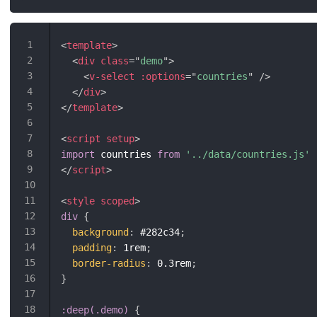
<
template
>
<
div
class
=
"
demo
"
>
<
v-select
:options
=
"
countries
"
/>
</
div
>
</
template
>
<
script
setup
>
import
 countries 
from
'../data/countries.js'
</
script
>
<
style
scoped
>
div
{
background
:
 #282c34
;
padding
:
 1rem
;
border-radius
:
 0.3rem
;
}
:deep(.demo)
{