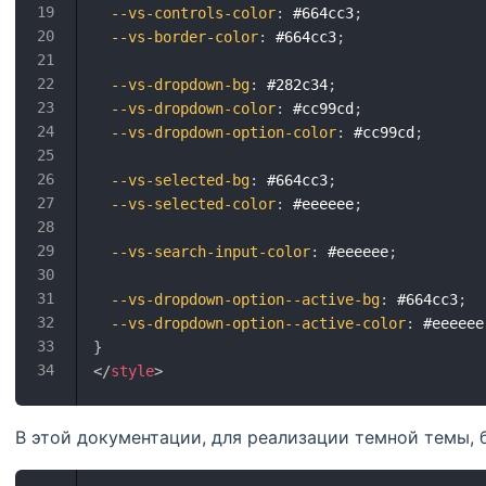
--vs-controls-color
:
 #664cc3
;
--vs-border-color
:
 #664cc3
;
--vs-dropdown-bg
:
 #282c34
;
--vs-dropdown-color
:
 #cc99cd
;
--vs-dropdown-option-color
:
 #cc99cd
;
--vs-selected-bg
:
 #664cc3
;
--vs-selected-color
:
 #eeeeee
;
--vs-search-input-color
:
 #eeeeee
;
--vs-dropdown-option--active-bg
:
 #664cc3
;
--vs-dropdown-option--active-color
:
 #eeeeee
}
</
style
>
В этой документации, для реализации темной темы,