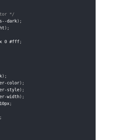
tor */
s--dark
)
;
ht
)
;
x 0 #fff
;
k
)
;
er-color
)
;
er-style
)
;
er-width
)
;
10px
;
;