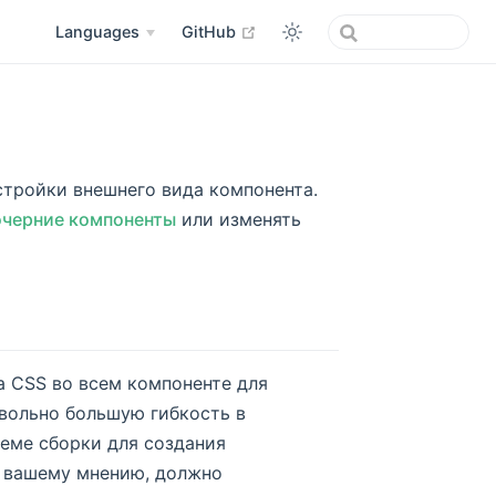
open in new window
Languages
GitHub
астройки внешнего вида компонента.
очерние компоненты
или изменять
а CSS во всем компоненте для
овольно большую гибкость в
теме сборки для создания
по вашему мнению, должно