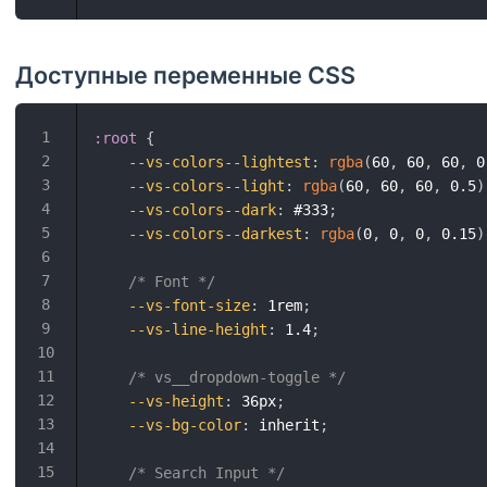
Доступные переменные CSS
:root
{
--vs-colors--lightest
:
rgba
(
60
,
 60
,
 60
,
 0
--vs-colors--light
:
rgba
(
60
,
 60
,
 60
,
 0.5
)
--vs-colors--dark
:
 #333
;
--vs-colors--darkest
:
rgba
(
0
,
 0
,
 0
,
 0.15
)
/* Font */
--vs-font-size
:
 1rem
;
--vs-line-height
:
 1.4
;
/* vs__dropdown-toggle */
--vs-height
:
 36px
;
--vs-bg-color
:
 inherit
;
/* Search Input */