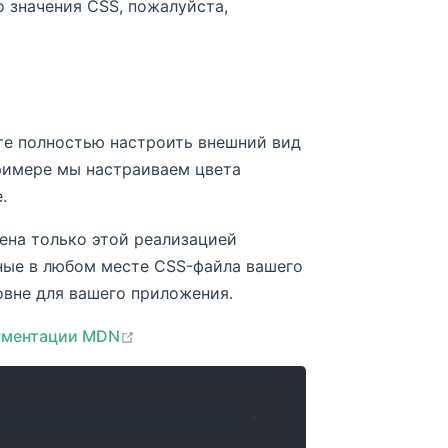
 значения CSS, пожалуйста,
те полностью настроить внешний вид
примере мы настраиваем цвета
.
ена только этой реализацией
нные в любом месте CSS-файла вашего
овне для вашего приложения.
open in new window
ументации MDN