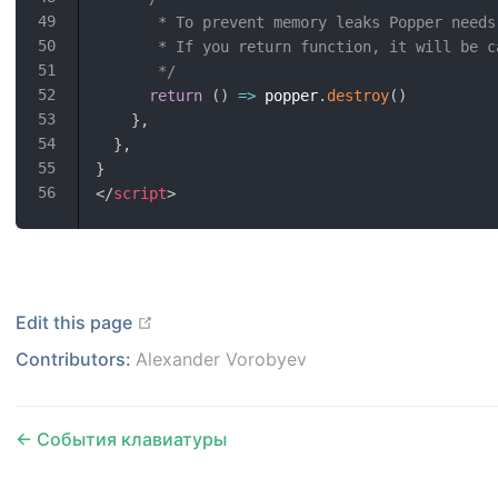
       * To prevent memory leaks Popper needs
       * If you return function, it will be c
       */
return
(
)
=>
 popper
.
destroy
(
)
}
,
}
,
}
</
script
>
open in new window
Edit this page
Contributors:
Alexander Vorobyev
События клавиатуры