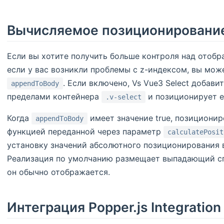
Вычисляемое позиционировани
Если вы хотите получить больше контроля над отоб
если у вас возникли проблемы с z-индексом, вы мо
. Если включено, Vs Vue3 Select добав
appendToBody
пределами контейнера
и позиционирует е
.v-select
Когда
имеет значение true, позициони
appendToBody
функцией переданной через параметр
calculatePosit
установку значений абсолютного позиционирования в
Реализация по умолчанию размещает выпадающий сп
он обычно отображается.
Интеграция Popper.js Integration