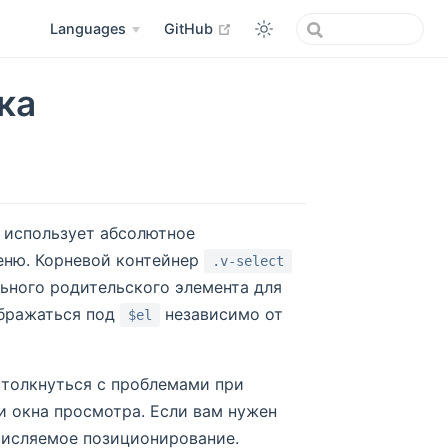
open in new window
Languages
GitHub
ка
t использует абсолютное
еню. Корневой контейнер
.v-select
льного родительского элемента для
бражаться под
независимо от
$el
столкнуться с проблемами при
 окна просмотра. Если вам нужен
числяемое позиционирование.