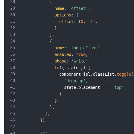
{
name
:
'offset'
,
options
:
{
offset
:
[
0
,
-
1
]
,
}
,
}
,
{
name
:
'toggleClass'
,
enabled
:
true
,
phase
:
'write'
,
fn
(
{
 state 
}
)
{
              component
.
$el
.
classList
.
toggle
(
'drop-up'
,
                state
.
placement 
===
'top'
)
}
,
}
,
]
,
}
)
/**
