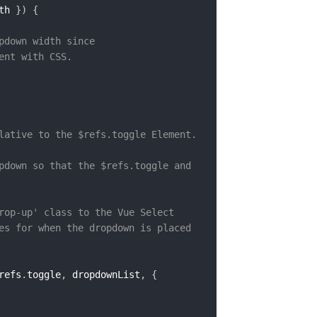
th 
}
)
{
pdown width since

nt with CSS.

lative to the $refs.toggle Element.

pdown so that the $refs.toggle and

rop-up' class to the Vue Select

es for when the dropdown is placed

refs
.
toggle
,
 dropdownList
,
{