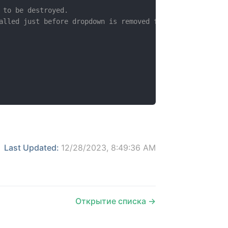
 to be destroyed.

alled just before dropdown is removed from DOM.

Last Updated:
12/28/2023, 8:49:36 AM
Открытие списка