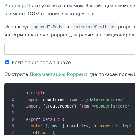
open in new window
Popper.js
это утилита объемом 3 кбайт для вычисл
элемента DOM относительно другого.
Используя
и
props,
appendToBody
calculatePosition
интегрироваться с popper для расчета позициониров
Position dropdown above
open in new window
Смотрите
Документацию Popper
где показан полны
<
script
>
import
 countries 
from
'../data/countries'
import
{
createPopper
}
from
'@popperjs/core'
export
default
{
data
:
(
)
=>
(
{
 countries
,
placement
:
'top'
methods
:
{