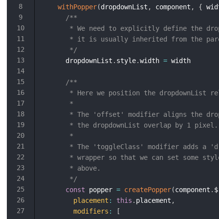
withPopper
(
dropdownList
,
 component
,
{
 wid
/**

       * We need to explicitly define the dro
       * it is usually inherited from the pare
       */
      dropdownList
.
style
.
width 
=
 width

/**

       * Here we position the dropdownList re
       *

       * The 'offset' modifier aligns the dro
       * the dropdownList overlap by 1 pixel.

       *

       * The 'toggleClass' modifier adds a 'd
       * wrapper so that we can set some styl
       * above.

       */
const
 popper 
=
createPopper
(
component
.
$
placement
:
this
.
placement
,
modifiers
:
[