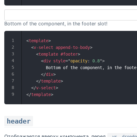
Bottom of the component, in the footer slot!
<
template
>
<
v-select
append-to-body
>
<
template
#footer
>
<
div
style
=
"
opacity
:
 0.8
"
>
        Bottom of the component, in the footer
</
div
>
</
template
>
</
v-select
>
</
template
>
header
Отображается вверху компонента, перед
.vs__dropdo