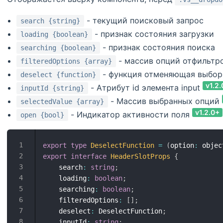
- текущий поисковый запрос
search {string}
- признак состояния загрузки
loading {boolean}
- признак состояния поиска
searching {boolean}
- массив опций отфильтр
filteredOptions {array}
- функция отменяющая выбор
deselect {function}
v1.2
- Атрибут id элемента input
inputId {string}
- Массив выбранных опций
selectedValue {array}
v1.2.0+
- Индикатор активности поля
open {bool}
export
type
DeselectFunction
=
(
option
:
 objec
export
interface
HeaderSlotProps
{
    search
:
string
;
    loading
:
boolean
;
    searching
:
boolean
;
    filteredOptions
:
[
]
;
    deselect
:
 DeselectFunction
;
    inputId
:
string
;