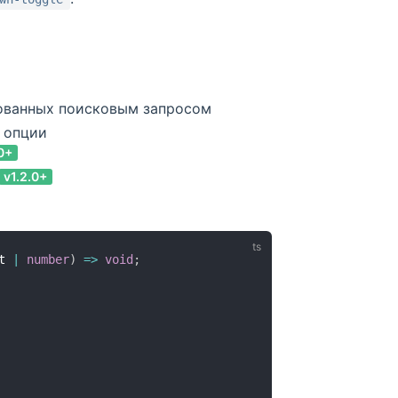
ованных поисковым запросом
 опции
.0+
v1.2.0+
t 
|
number
)
=>
void
;