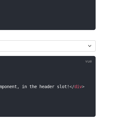
mponent, in the header slot!
</
div
>