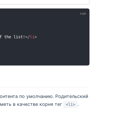
f the list!
</
li
>
онтента по умолчанию. Родительский
меть в качестве корня тег
.
<li>