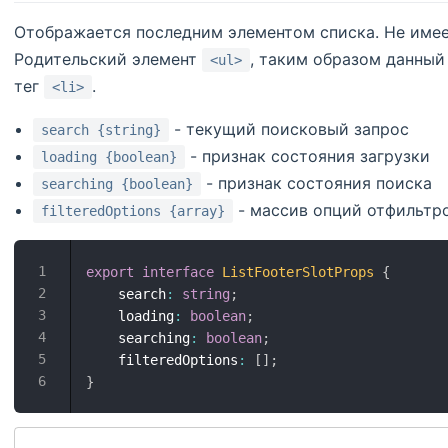
Отображается последним элементом списка. Не имее
Родительский элемент
, таким образом данный
<ul>
тег
.
<li>
- текущий поисковый запрос
search {string}
- признак состояния загрузки
loading {boolean}
- признак состояния поиска
searching {boolean}
- массив опций отфильтр
filteredOptions {array}
export
interface
ListFooterSlotProps
{
    search
:
string
;
    loading
:
boolean
;
    searching
:
boolean
;
    filteredOptions
:
[
]
;
}