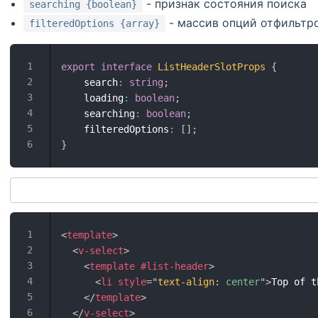
- признак состояния поиска
searching {boolean}
- массив опций отфильтр
filteredOptions {array}
export
interface
ListHeaderSlotProps
{
    search
:
string
;
    loading
:
boolean
;
    searching
:
boolean
;
    filteredOptions
:
[
]
;
}
<
template
>
<
v-select
>
<
template
#list-header
>
<
li
style
=
"
text-align
:
 center
"
>
Top of t
</
template
>
</
v-select
>