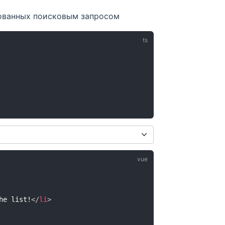
ованных поисковым запросом
he list!
</
li
>