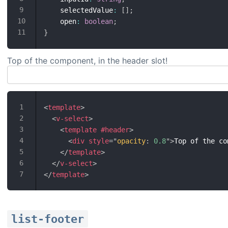
    selectedValue
:
[
]
;
    open
:
boolean
;
}
Top of the component, in the header slot!
<
template
>
<
v-select
>
<
template
#header
>
<
div
style
=
"
opacity
:
 0.8
"
>
Top of the co
</
template
>
</
v-select
>
</
template
>
list-footer