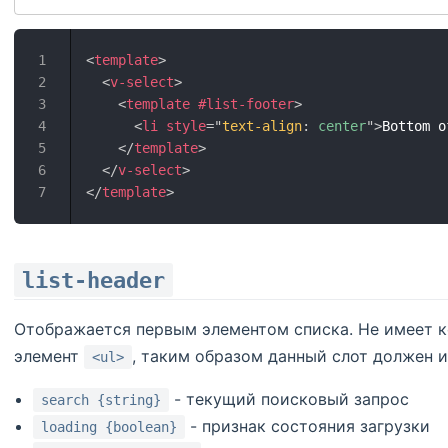
<
template
>
<
v-select
>
<
template
#list-footer
>
<
li
style
=
"
text-align
:
 center
"
>
Bottom o
</
template
>
</
v-select
>
</
template
>
list-header
Отображается первым элементом списка. Не имеет к
элемент
, таким образом данный слот должен и
<ul>
- текущий поисковый запрос
search {string}
- признак состояния загрузки
loading {boolean}