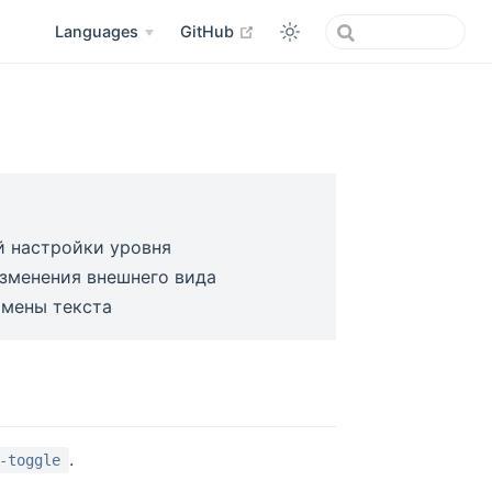
open in new window
Languages
GitHub
ой настройки уровня
изменения внешнего вида
амены текста
.
-toggle