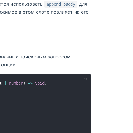
ется использовать
для
appendToBody
жимое в этом слоте повлияет на его
ованных поисковым запросом
 опции
t 
|
number
)
=>
void
;