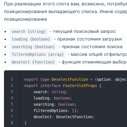
При реализации этого слота вам, возможно, потребу
позиционирования выпадающего списка. Иначе содер
позиционирование
- текущий поисковый запрос
search {string}
- признак состояния загрузки
loading {boolean}
- признак состояния поиска
searching {boolean}
- массив опций отфильтр
filteredOptions {array}
- функция отменяющая выбор
deselect {function}
export
type
DeselectFunction
=
(
option
:
 objec
export
interface
FooterSlotProps
{
    search
:
string
;
    loading
:
boolean
;
    searching
:
boolean
;
    filteredOptions
:
[
]
;
    deselect
:
 DeselectFunction
;
}