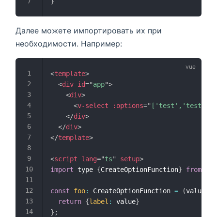
}
Далее можете импортировать их при
необходимости. Например:
<
template
>
<
div
id
=
"
app
"
>
<
div
>
<
v-select
:options
=
"
['test','test1']
"
</
div
>
</
div
>
</
template
>
<
script
lang
=
"
ts
"
setup
>
import
 type 
{
CreateOptionFunction
}
from
"vs
const
foo
:
 CreateOptionFunction 
=
(
value
:
 s
return
{
label
:
 value
}
}
;