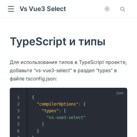
Vs Vue3 Select
TypeScript и типы
Для использования типов в TypeScript проекте,
добавьте "vs-vue3-select" в раздел "types" в
файле tsconfig.json:
{
"compilerOptions"
:
{
"types"
:
[
"vs-vue3-select"
]
}